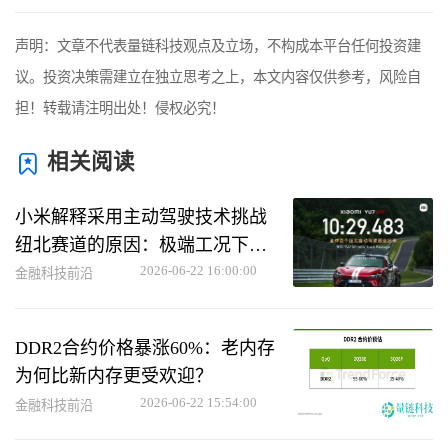
声明：文章不代表量链科技观点及立场，不构成本平台任何投资建
议。投资决策需建立在独立思考之上，本文内容仅供参考，风险自
担！转载请注明出处！侵权必究！
相关阅读
小米解释采用主动驾驶技术挑战
纽北赛道的原因：极端工况下助
力用户救车
2026-06-22 16:00:00
金融科技前沿
DDR2合约价格暴涨60%：老内存
为何比新内存更受欢迎？
2026-06-22 15:54:00
金融科技前沿