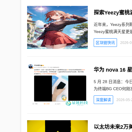
探索Yeezy蜜
近年来，Yeezy系列
Yeezy蜜桃满天星
区块链快讯
2026-0
5 月 28 日消息
为终端BG CEO何刚
深度解读
2026-05-
以太坊未来2万