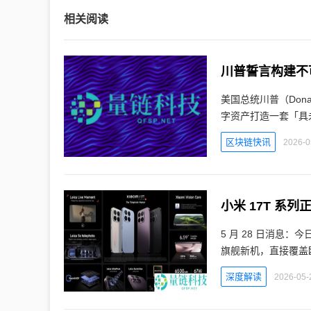
相关阅读
川普誓言构建不
美国总统川普（Don
字资产打造一套「具
区块链快讯
2026-0
小米 17T 系
5 月 28 日消息
旗舰新机，直接覆盖
深度解读
2026-05-