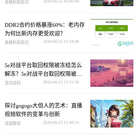
力用户救车
2026-06-22 16:00:00
金融科技前沿
DDR2合约价格暴涨60%：老内存
为何比新内存更受欢迎？
2026-06-22 15:54:00
金融科技前沿
5e对战平台取回权限被冻结怎么
解冻？5e对战平台取回权限被冻
结解冻方法
2026-06-22 15:53:56
资讯百科
探讨gogogo大但人的艺术：直播
视频软件的变革与创新
2026-06-22 15:46:21
深度解读