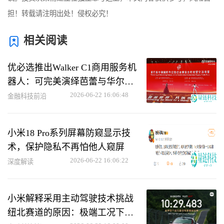
担！转载请注明出处！侵权必究！
相关阅读
优必选推出Walker C1商用服务机
器人：可完美演绎芭蕾与华尔兹
动作
2026-06-22 16:06:48
金融科技前沿
小米18 Pro系列屏幕防窥显示技
术，保护隐私不再怕他人窥屏
2026-06-22 16:06:22
深度解读
小米解释采用主动驾驶技术挑战
纽北赛道的原因：极端工况下助