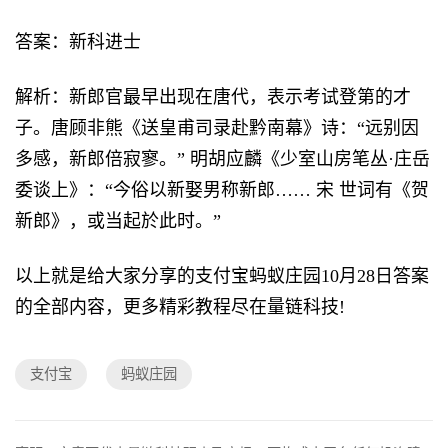
答案：新科进士
解析：新郎官最早出现在唐代，表示考试登第的才
子。唐顾非熊《送皇甫司录赴黔南幕》诗：“远别因
多感，新郎倍寂寥。” 明胡应麟《少室山房笔丛·庄岳
委谈上》：“今俗以新娶男称新郎…… 宋 世词有《贺
新郎》，或当起於此时。”
以上就是给大家分享的支付宝蚂蚁庄园10月28日答案
的全部内容，更多精彩教程尽在量链科技!
支付宝
蚂蚁庄园