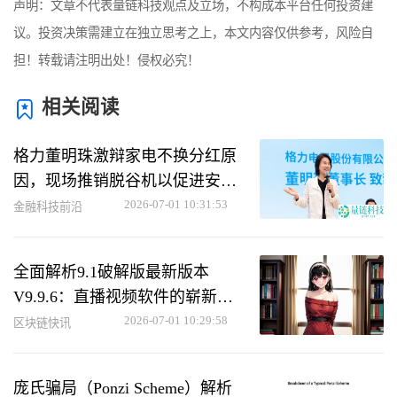
声明：文章不代表量链科技观点及立场，不构成本平台任何投资建
议。投资决策需建立在独立思考之上，本文内容仅供参考，风险自
担！转载请注明出处！侵权必究！
相关阅读
格力董明珠激辩家电不换分红原
因，现场推销脱谷机以促进安康
改革
2026-07-01 10:31:53
金融科技前沿
全面解析9.1破解版最新版本
V9.9.6：直播视频软件的崭新体
验
2026-07-01 10:29:58
区块链快讯
庞氏骗局（Ponzi Scheme）解析