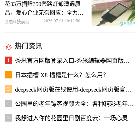
花33万捐赠350套路灯却遭遇赝
品，爱心企业无奈回应：全力以
赴做好事
2026-07-01 10:12:50
金融科技前沿
热门资讯
1
秀米官方网版登录入口-秀米编辑器网页版登录入口
2
日本插槽 X8 插槽是什么？怎么用？
3
deepseek网页版在线使用-deepseek网页版官网入口
4
公园里的老年镖客视频大全：各种精彩老年镖客瞬间全收录
5
我想进入你的花园里日剧百度云：一场心灵的治愈之旅