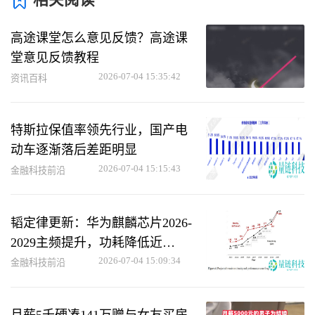
高途课堂怎么意见反馈？高途课
堂意见反馈教程
2026-07-04 15:35:42
资讯百科
特斯拉保值率领先行业，国产电
动车逐渐落后差距明显
2026-07-04 15:15:43
金融科技前沿
韬定律更新：华为麒麟芯片2026-
2029主频提升，功耗降低近
50%，已率先流片
2026-07-04 15:09:34
金融科技前沿
月薪5千硬凑141万赠与女友买房