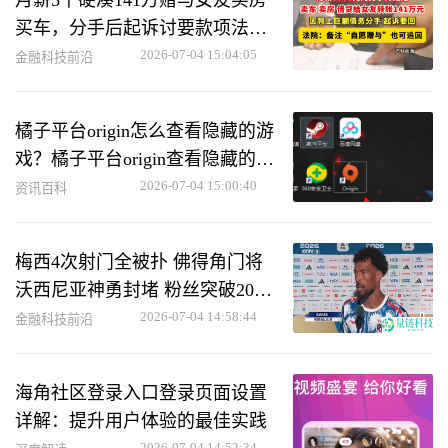
买车，分手后起诉讨要款项法院
判决结果
2026-07-04 15:04:05
金融科技前沿
橘子平台origin怎么查看隐藏的游
戏？橘子平台origin查看隐藏的游
戏教程
2026-07-04 15:00:40
资讯百科
梅西4次射门全被扑 佛得角门将
沃西尼亚神勇封堵 粉丝突破2000
万引爆全网热潮
2026-07-04 14:58:44
金融科技前沿
海角社区登录入口登录页面设置
详解：提升用户体验的最佳实践
2026-07-04 14:52:34