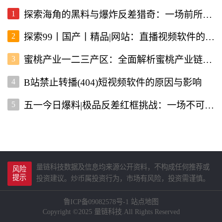
1
探索海角的黑料与爆炸反差猎奇：一场前所未有的直播视频体验
2
探索99丨国产丨精品|网站：直播视频软件的新选择
3
蜜桃产业一二三产区：全面解析蜜桃产业链的现状与未来
4
B站禁止转播(404)短视频软件的原因与影响
5
五一今日爆料|极品反差红框挑战：一场不可错过的直播盛宴
量链科技数据及信息均来源公开资料，不构成任何推荐或
风险
提示
投资建议。炒币属投资行为，市场有风险，投资需谨慎。
鲁ICP备09082578号-1
站点地图
Copyright ©2025 量链科技.All Rights Reserved