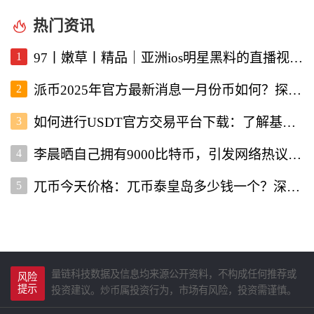
热门资讯
1
97丨嫩草丨精品｜亚洲ios明星黑料的直播视频软件深度解析
2
派币2025年官方最新消息一月份币如何？探讨未来发展与行情走势
3
如何进行USDT官方交易平台下载：了解基本流程与注意事项
4
李晨晒自己拥有9000比特币，引发网络热议与投资者关注
5
兀币今天价格：兀币泰皇岛多少钱一个？深入分析市场现状与未来走向
量链科技数据及信息均来源公开资料，不构成任何推荐或
风险
提示
投资建议。炒币属投资行为，市场有风险，投资需谨慎。