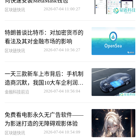
何快速安装MetaMask钱包
2026-07-04 11:00:27
区块链快讯
特朗普谈比特币：对加密货币的
看法及其对金融市场的影响
2026-07-04 10:56:27
区块链快讯
一天三款新车上市背后：手机制
造商沉默，我国10大车企利润总
和不敌宁德新能源
2026-07-04 10:56:04
金融科技前沿
免费看电影永久无广告软件——
为影迷打造的无障碍观影体验
2026-07-04 10:54:09
区块链快讯