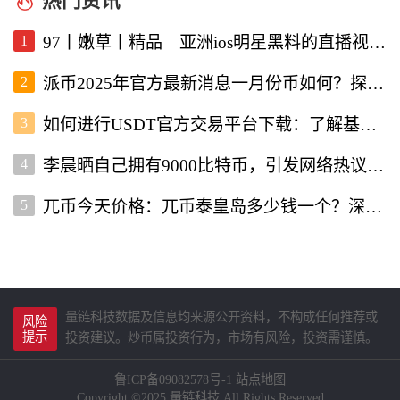
热门资讯
1
97丨嫩草丨精品｜亚洲ios明星黑料的直播视频软件深度解析
2
派币2025年官方最新消息一月份币如何？探讨未来发展与行情走势
3
如何进行USDT官方交易平台下载：了解基本流程与注意事项
4
李晨晒自己拥有9000比特币，引发网络热议与投资者关注
5
兀币今天价格：兀币泰皇岛多少钱一个？深入分析市场现状与未来走向
量链科技数据及信息均来源公开资料，不构成任何推荐或
风险
提示
投资建议。炒币属投资行为，市场有风险，投资需谨慎。
鲁ICP备09082578号-1
站点地图
Copyright ©2025 量链科技.All Rights Reserved