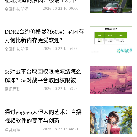
纽北赛道的原因：极端工况下助
力用户救车
2026-06-22 16:00:00
金融科技前沿
DDR2合约价格暴涨60%：老内存
为何比新内存更受欢迎？
2026-06-22 15:54:00
金融科技前沿
5e对战平台取回权限被冻结怎么
解冻？5e对战平台取回权限被冻
结解冻方法
2026-06-22 15:53:56
资讯百科
探讨gogogo大但人的艺术：直播
视频软件的变革与创新
2026-06-22 15:46:21
深度解读