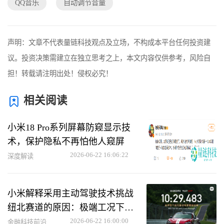
QQ音乐
自动调节音量
声明：文章不代表量链科技观点及立场，不构成本平台任何投资建
议。投资决策需建立在独立思考之上，本文内容仅供参考，风险自
担！转载请注明出处！侵权必究！
相关阅读
小米18 Pro系列屏幕防窥显示技
术，保护隐私不再怕他人窥屏
2026-06-22 16:06:22
深度解读
小米解释采用主动驾驶技术挑战
纽北赛道的原因：极端工况下助
力用户救车
2026-06-22 16:00:00
金融科技前沿