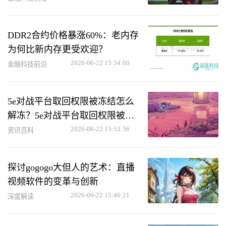
DDR2合约价格暴涨60%：老内存
为何比新内存更受欢迎？
2026-06-22 15:54:00
金融科技前沿
5e对战平台取回权限被冻结怎么
解冻？5e对战平台取回权限被冻
结解冻方法
2026-06-22 15:53:56
资讯百科
探讨gogogo大但人的艺术：直播
视频软件的变革与创新
2026-06-22 15:46:21
深度解读