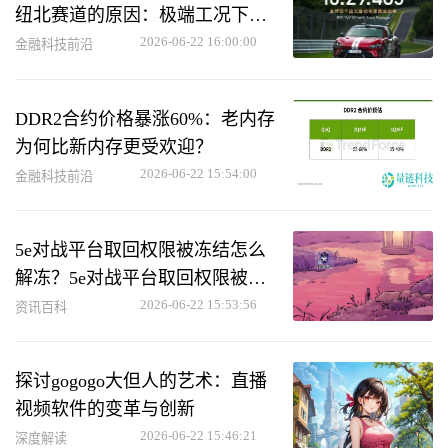
纽北赛道的原因：极端工况下助
力用户救车
2026-06-22 16:00:00
金融科技前沿
DDR2合约价格暴涨60%：老内存
为何比新内存更受欢迎？
2026-06-22 15:54:00
金融科技前沿
5e对战平台取回权限被冻结怎么
解冻？5e对战平台取回权限被冻
结解冻方法
2026-06-22 15:53:56
资讯百科
探讨gogogo大但人的艺术：直播
视频软件的变革与创新
2026-06-22 15:46:21
深度解读