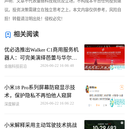
声明：文章不代表量链科技观点及立场，不构成本平台任何投资建
议。投资决策需建立在独立思考之上，本文内容仅供参考，风险自
担！转载请注明出处！侵权必究！
相关阅读
优必选推出Walker C1商用服务机
器人：可完美演绎芭蕾与华尔兹
动作
2026-06-22 16:06:48
金融科技前沿
小米18 Pro系列屏幕防窥显示技
术，保护隐私不再怕他人窥屏
2026-06-22 16:06:22
深度解读
小米解释采用主动驾驶技术挑战