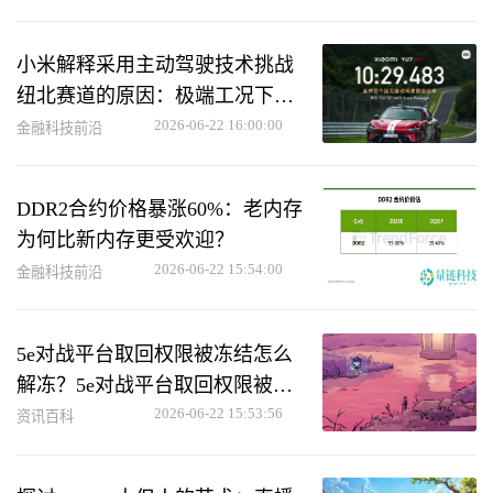
小米解释采用主动驾驶技术挑战
纽北赛道的原因：极端工况下助
力用户救车
2026-06-22 16:00:00
金融科技前沿
DDR2合约价格暴涨60%：老内存
为何比新内存更受欢迎？
2026-06-22 15:54:00
金融科技前沿
5e对战平台取回权限被冻结怎么
解冻？5e对战平台取回权限被冻
结解冻方法
2026-06-22 15:53:56
资讯百科