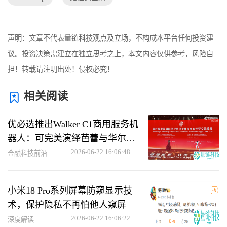
声明：文章不代表量链科技观点及立场，不构成本平台任何投资建
议。投资决策需建立在独立思考之上，本文内容仅供参考，风险自
担！转载请注明出处！侵权必究！
相关阅读
优必选推出Walker C1商用服务机
器人：可完美演绎芭蕾与华尔兹
动作
2026-06-22 16:06:48
金融科技前沿
小米18 Pro系列屏幕防窥显示技
术，保护隐私不再怕他人窥屏
2026-06-22 16:06:22
深度解读