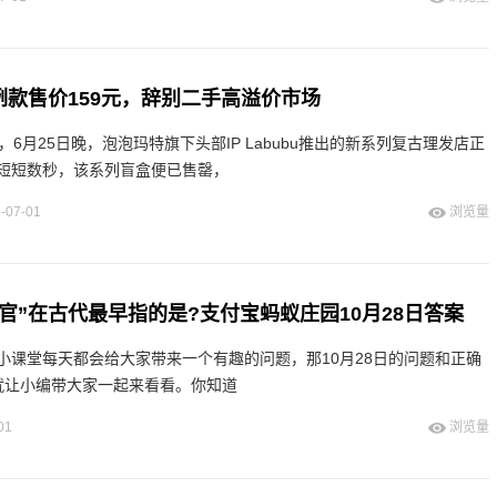
惯例款售价159元，辞别二手高溢价市场
，6月25日晚，泡泡玛特旗下头部IP Labubu推出的新系列复古理发店正
短短数秒，该系列盲盒便已售罄，
-07-01
浏览量
官”在古代最早指的是?支付宝蚂蚁庄园10月28日答案
小课堂每天都会给大家带来一个有趣的问题，那10月28日的问题和正确
就让小编带大家一起来看看。你知道
01
浏览量