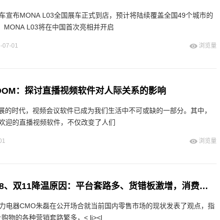
车宣布MONA L03全国展车正式到店，预计将陆续覆盖全国49个城市的
，MONA L03将在中国首次亮相并开启
-07-01
浏览量
ZOOM：探讨直播视频软件对人际关系的影响
展的时代，视频会议软件已成为我们生活中不可或缺的一部分。其中，
受欢迎的直播视频软件，不仅改变了人们
01
浏览量
格力高管解析618、双11降温原因：平台套路多、货错板激增，消费者难退货
格力电器CMO朱磊在公开场合就当前国内零售市场的现状发表了观点，指
线上购物的各种营销套路繁多，< li><l