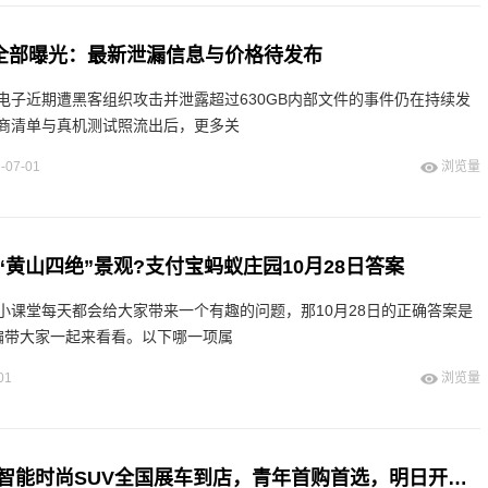
 Pro全部曝光：最新泄漏信息与价格待发布
电子近期遭黑客组织攻击并泄露超过630GB内部文件的事件仍在持续发
商清单与真机测试照流出后，更多关
-07-01
浏览量
黄山四绝”景观?支付宝蚂蚁庄园10月28日答案
小课堂每天都会给大家带来一个有趣的问题，那10月28日的正确答案是
编带大家一起来看看。以下哪一项属
01
浏览量
小鹏MONA L03智能时尚SUV全国展车到店，青年首购首选，明日开启预售