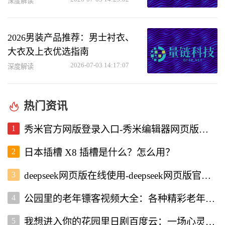
指南
深度解读
2026男装产品推荐：男士衬衣、
大衣及上衣优选指南
2026-07-03 14:17:07
深度解读
热门资讯
1
秀米官方网版登录入口-秀米编辑器网页版登录入口
2
日本插槽 X8 插槽是什么？怎么用？
3
deepseek网页版在线使用-deepseek网页版官网入口
4
公园里的老年镖客视频大全：各种精彩老年镖客瞬间全收录
5
我想进入你的花园里日剧百度云：一场心灵的治愈之旅