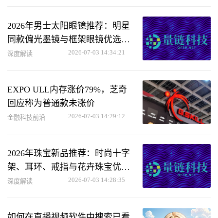
2026年男士太阳眼镜推荐：明星
同款偏光墨镜与框架眼镜优选指
南
2026-07-03 14:34:21
深度解读
EXPO ULL内存涨价79%，芝奇
回应称为普通款未涨价
2026-07-03 14:29:12
金融科技前沿
2026年珠宝新品推荐：时尚十字
架、耳环、戒指与花卉珠宝优选
指南
2026-07-03 14:28:35
深度解读
如何在直播视频软件中搜索已看