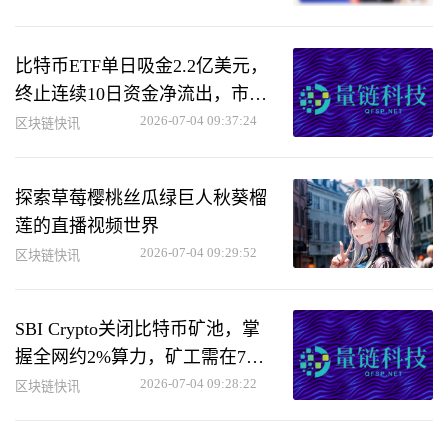
比特币ETF单日吸金2.2亿美元，
终止连续10日资金净流出，市场
情绪回暖分析
2026-07-04 09:37:24
区块链快讯
探索草莓樱桃丝瓜绿巨人秋葵榴
莲的直播视频世界
2026-07-04 09:29:52
区块链快讯
SBI Crypto关闭比特币矿池，掌
握全网约2%算力，矿工需在7月
底前转移
2026-07-04 09:28:22
区块链快讯