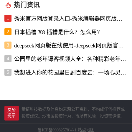
热门资讯
1
秀米官方网版登录入口-秀米编辑器网页版登录入口
2
日本插槽 X8 插槽是什么？怎么用？
3
deepseek网页版在线使用-deepseek网页版官网入口
4
公园里的老年镖客视频大全：各种精彩老年镖客瞬间全收录
5
我想进入你的花园里日剧百度云：一场心灵的治愈之旅
量链科技数据及信息均来源公开资料，不构成任何推荐或
风险
提示
投资建议。炒币属投资行为，市场有风险，投资需谨慎。
鲁ICP备09082578号-1
站点地图