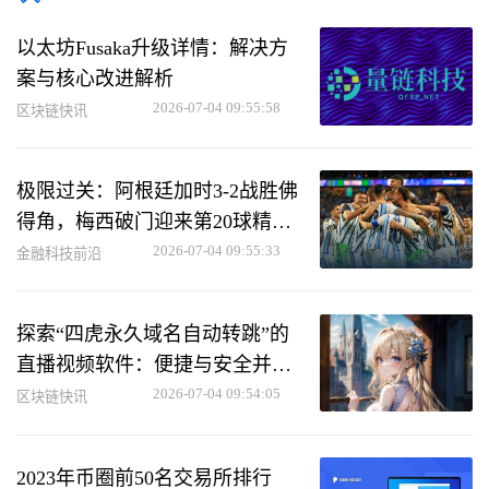
以太坊Fusaka升级详情：解决方
案与核心改进解析
2026-07-04 09:55:58
区块链快讯
极限过关：阿根廷加时3-2战胜佛
得角，梅西破门迎来第20球精彩
表现
2026-07-04 09:55:33
金融科技前沿
探索“四虎永久域名自动转跳”的
直播视频软件：便捷与安全并存
的选择
2026-07-04 09:54:05
区块链快讯
2023年币圈前50名交易所排行