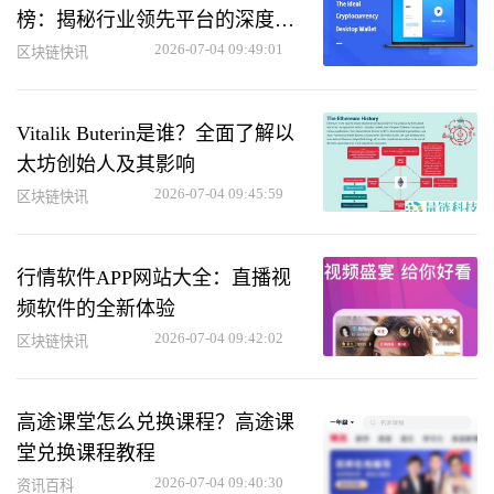
榜：揭秘行业领先平台的深度分
析
2026-07-04 09:49:01
区块链快讯
Vitalik Buterin是谁？全面了解以
太坊创始人及其影响
2026-07-04 09:45:59
区块链快讯
行情软件APP网站大全：直播视
频软件的全新体验
2026-07-04 09:42:02
区块链快讯
高途课堂怎么兑换课程？高途课
堂兑换课程教程
2026-07-04 09:40:30
资讯百科