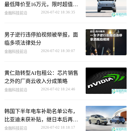
最低降价至16万元，限时超值优
惠
2026-07-02 18:36:35
金融科技前沿
男子逆行违停拍视频被举报，面
临多项法律处分
2026-07-02 18:30:07
金融科技前沿
黄仁勋转型AI包租公：芯片销售
之外的厂商云收入分成策略
2026-07-02 18:24:46
金融科技前沿
韩国下半年电车补助名单公布，
比亚迪未获补贴，继日本后再次
受关注
2026-07-02 18:18:17
金融科技前沿