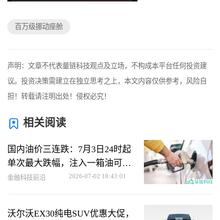
百万级挪动座舱
声明：文章不代表量链科技观点及立场，不构成本平台任何投资建
议。投资决策需建立在独立思考之上，本文内容仅供参考，风险自
担！转载请注明出处！侵权必究！
相关阅读
国内油价三连跌：7月3日24时起
单次最大跌幅，注入一箱油可省
40元
2026-07-02 18:43:01
金融科技前沿
沃尔沃EX30纯电SUV优惠大促，