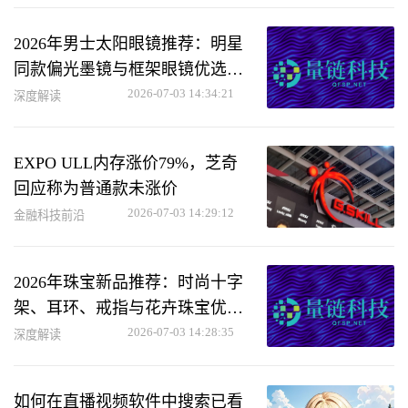
2026年男士太阳眼镜推荐：明星
同款偏光墨镜与框架眼镜优选指
南
2026-07-03 14:34:21
深度解读
EXPO ULL内存涨价79%，芝奇
回应称为普通款未涨价
2026-07-03 14:29:12
金融科技前沿
2026年珠宝新品推荐：时尚十字
架、耳环、戒指与花卉珠宝优选
指南
2026-07-03 14:28:35
深度解读
如何在直播视频软件中搜索已看