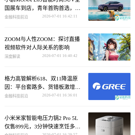
国展车到店，青年首购首选，明
日开启预售
2026-07-01 16:42:11
金融科技前沿
ZOOM与人性ZOOM：探讨直播
视频软件对人际关系的影响
2026-07-01 16:40:42
深度解读
格力高管解析618、双11降温原
因：平台套路多、货错板激增，
消费者难退货
2026-07-01 16:36:01
金融科技前沿
小米米家智能电压力锅2 Pro 5L
仅售899元，3分钟快速烹饪多种
2026-07-01 16:29:57