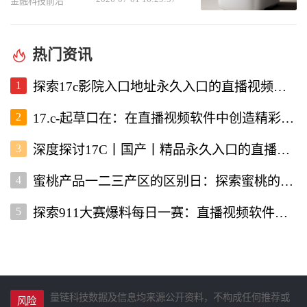
美味菜肴
金融科技前沿
热门资讯
1
探索17c影院入口地址永久入口的直播视频软件使用体验
2
17.c-起草口在：在直播视频软件中创造精彩内容的新机遇
3
深度探讨17C丨国产丨精品永久入口的直播视频软件优势与特点
4
蜜桃产品一二三产区的区别日：探索蜜桃的多样性与价值
5
探索911大赛爆料每日一赛：直播视频软件为你带来的精彩赛事
量链科技数据及信息均来源公开资料，不构成任何推荐或
风险