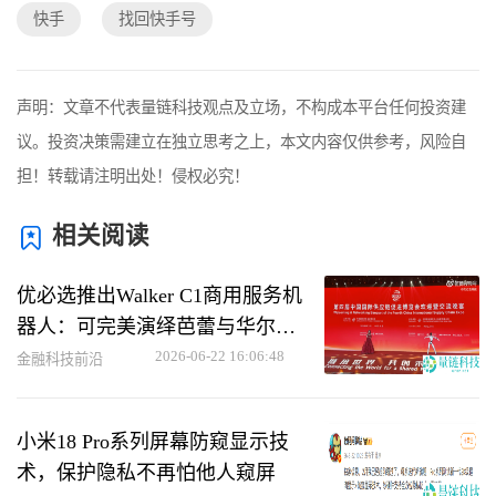
快手
找回快手号
声明：文章不代表量链科技观点及立场，不构成本平台任何投资建
议。投资决策需建立在独立思考之上，本文内容仅供参考，风险自
担！转载请注明出处！侵权必究！
相关阅读
优必选推出Walker C1商用服务机
器人：可完美演绎芭蕾与华尔兹
动作
2026-06-22 16:06:48
金融科技前沿
小米18 Pro系列屏幕防窥显示技
术，保护隐私不再怕他人窥屏