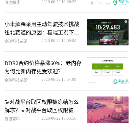
2026-06-22 16:06:22
深度解读
小米解释采用主动驾驶技术挑战
纽北赛道的原因：极端工况下助
力用户救车
2026-06-22 16:00:00
金融科技前沿
DDR2合约价格暴涨60%：老内存
为何比新内存更受欢迎？
2026-06-22 15:54:00
金融科技前沿
5e对战平台取回权限被冻结怎么
解冻？5e对战平台取回权限被冻
结解冻方法
2026-06-22 15:53:56
资讯百科