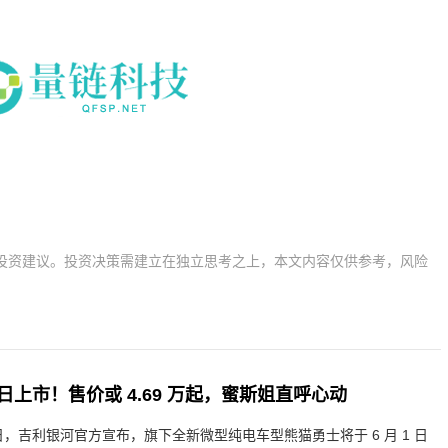
投资建议。投资决策需建立在独立思考之上，本文内容仅供参考，风险
上市！售价或 4.69 万起，蜜斯姐直呼心动
：今日，吉利银河官方宣布，旗下全新微型纯电车型熊猫勇士将于 6 月 1 日