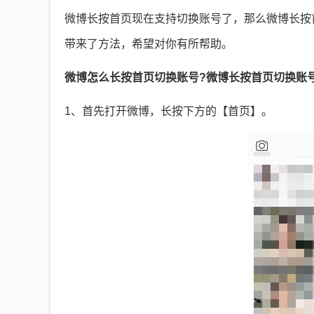
微博长按首页现在支持切换账号了，那么微博长按
带来了方法，希望对你有所帮助。
微博怎么长按首页切换账号?微博长按首页切换账
1、首先打开微博，长按下方的【首页】。