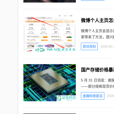
微博个人主页怎
微博个人主页会显示
家带来了方法，感兴
资讯百科
2026-05-
国产存储价格暴涨
5 月 31 日消息
——部分规格现货价格
金融科技前沿
2026