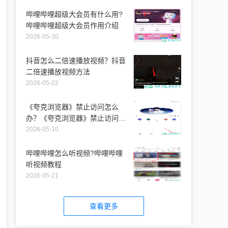
哔哩哔哩超级大会员有什么用?
哔哩哔哩超级大会员作用介绍
2026-05-30
抖音怎么二倍速播放视频？抖音
二倍速播放视频方法
2026-05-22
《夸克浏览器》禁止访问怎么
办？《夸克浏览器》禁止访问解
决办法
2026-05-10
哔哩哔哩怎么听视频?哔哩哔哩
听视频教程
2026-05-21
查看更多