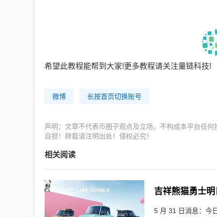
希望此教程能帮到大家!更多教程请关注量链科技!
微博
长按首页切换账号
声明：文章不代表币圈子观点及立场，不构成本平台任何
自担！转载请注明出处！侵权必究！
相关阅读
吉祥熊猫勇士明日
5 月 31 日消息