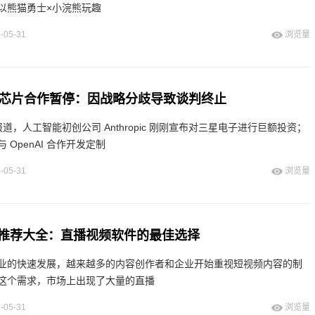
以熊猫勇士×小浣熊玩趣
-05-31
浏览量
AI 芯片合作暂停：因战略分歧导致谈判终止
据报道，人工智能初创公司 Anthropic 刚刚宣布对三星电子进行巨额投资；
OpenAI 合作开发定制
-05-31
浏览量
推荐大全：直播视频软件的最佳选择
业的快速发展，越来越多的内容创作者和企业开始重视短视频内容的制
这个需求，市场上出现了大量的直播
-05-31
浏览量