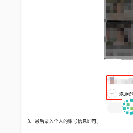
3、最后录入个人的账号信息即可。