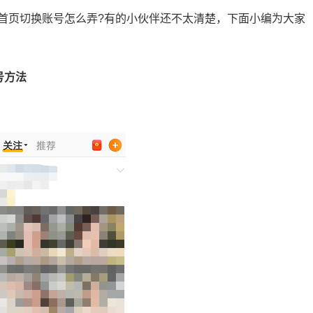
首页切换账号怎么弄?有的小伙伴还不太清楚，下面小编为大家
号方法