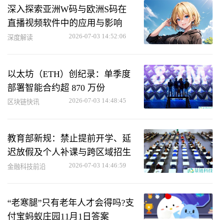
深入探索亚洲W码与欧洲S码在
直播视频软件中的应用与影响
2026-07-03 14:52:06
深度解读
以太坊（ETH）创纪录：单季度
部署智能合约超 870 万份
2026-07-03 14:48:45
区块链快讯
教育部新规：禁止提前开学、延
迟放假及个人补课与跨区域招生
2026-07-03 14:46:59
金融科技前沿
“老寒腿”只有老年人才会得吗?支
付宝蚂蚁庄园11月1日答案